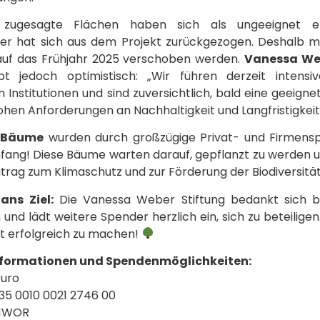
h zugesagte Flächen haben sich als ungeeignet e
zer hat sich aus dem Projekt zurückgezogen. Deshalb m
 auf das Frühjahr 2025 verschoben werden.
Vanessa We
eibt jedoch optimistisch: „Wir führen derzeit inten
 Institutionen und sind zuversichtlich, bald eine geeigne
ohen Anforderungen an Nachhaltigkeit und Langfristigkeit
0 Bäume
wurden durch großzügige Privat- und Firmensp
nfang! Diese Bäume warten darauf, gepflanzt zu werden un
trag zum Klimaschutz und zur Förderung der Biodiversität 
ns Ziel:
Die Vanessa Weber Stiftung bedankt sich be
 und lädt weitere Spender herzlich ein, sich zu beteilige
t erfolgreich zu machen!
nformationen und Spendenmöglichkeiten:
Euro
35 0010 0021 2746 00
51WOR