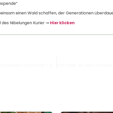
umspende“
einsam einen Wald schaffen, der Generationen überdaue
l des Nibelungen Kurier ⇒
Hier klicken
Einladung zum 3. WaldLiebe-Aktionstag – Gemeinsam für unseren Wald!