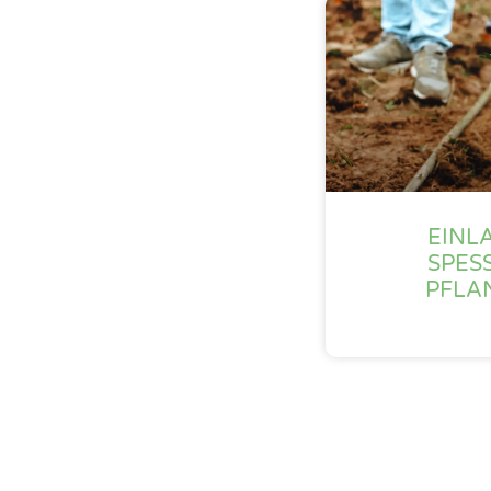
EINL
SPES
PFLA