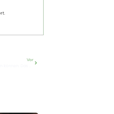
rt.
Vor
Drei Tage, die alles verändern können: Das kreative Abenteuercamp im Harz