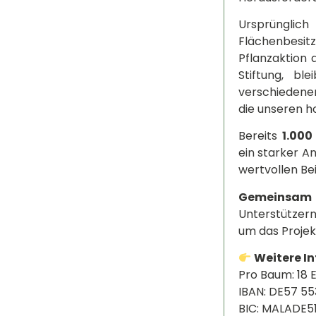
Ursprünglic
Flächenbesit
Pflanzaktion
Stiftung, bl
verschiedenen
die unseren h
Bereits
1.00
ein starker A
wertvollen Bei
Gemeinsam a
Unterstützern
um das Projek
Weitere I
Pro Baum: 18 
IBAN: DE57 55
BIC: MALADE