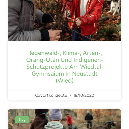
Regenwald-, Klima-, Arten-,
Orang-Utan Und Indigenen-
Schutzprojekte Am Wiedtal-
Gymnsaium In Neustadt
(Wied)
Cavortkonzepte
18/10/2022
Blog