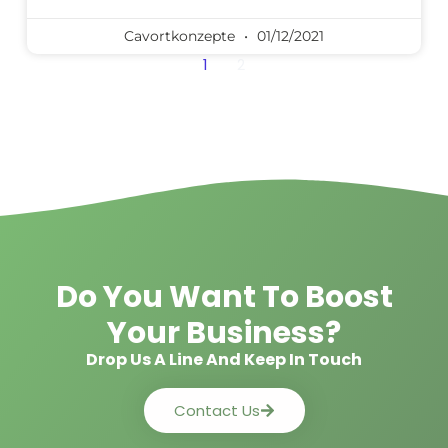
Cavortkonzepte
01/12/2021
1
2
Do You Want To Boost
Your Business?
Drop Us A Line And Keep In Touch
Contact Us