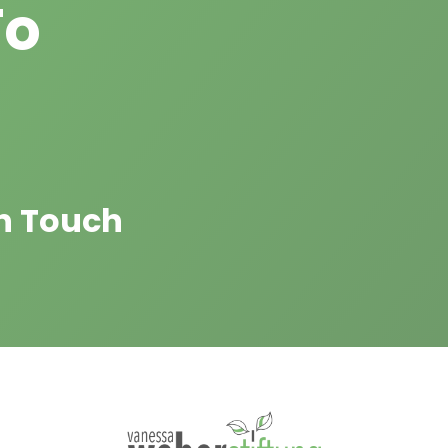
To
In Touch