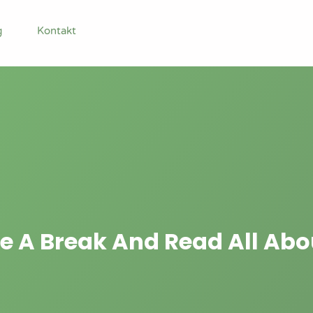
g
Kontakt
e A Break And Read All Abou